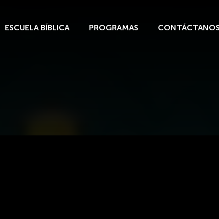
ESCUELA BÍBLICA
PROGRAMAS
CONTÁCTANO