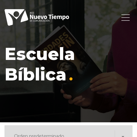
Escuela
Bíblica
Mostrando 17–29 de 29 resultados