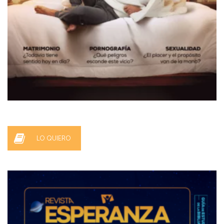
LO QUIERO