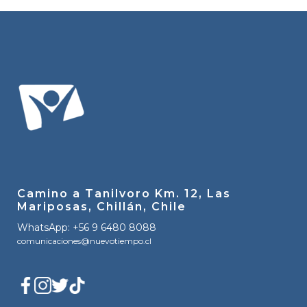
Camino a Tanilvoro Km. 12, Las
Mariposas, Chillán, Chile
WhatsApp: +56 9 6480 8088
comunicaciones@nuevotiempo.cl