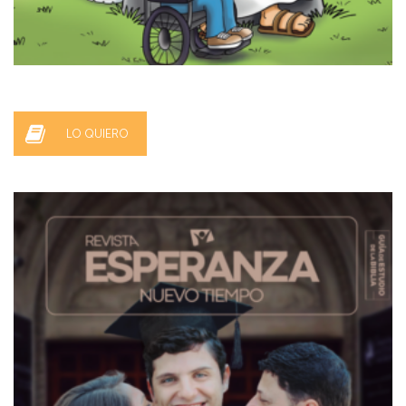
LO QUIERO