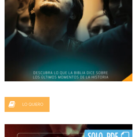
LO QUIERO