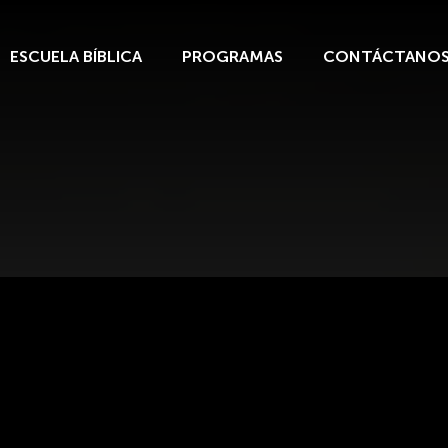
ESCUELA BÍBLICA
PROGRAMAS
CONTÁCTANO