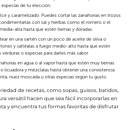
 especias de tu elección.
lce y caramelizado. Puedes cortar las zanahorias en trozos
 y condimentarlas con sal y hierbas como el romero o el
media-alta hasta que estén tiernas y doradas.
ear en una sartén con un poco de aceite de oliva o
astones y saltéalas a fuego medio-alto hasta que estén
s verduras o especias para darles más sabor.
nahorias en agua o al vapor hasta que estén muy tiernas.
o licuadora y mézclalas hasta obtener una consistencia
enta, nuez moscada u otras especias según tu gusto.
riedad de recetas, como sopas, guisos, batidos,
ura versátil hacen que sea fácil incorporarlas en
a y encuentra tus formas favoritas de disfrutar