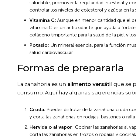
saludable, promover la regularidad intestinal y c
controlar los niveles de colesterol y azúcar en la 
Vitamina C:
Aunque en menor cantidad que el bet
vitamina C es un antioxidante que ayuda a forta
colágeno (importante para la salud de la piel y lo
Potasio
: Un mineral esencial para la función musc
salud cardiovascular.
Formas de prepararla
La zanahoria es un
alimento versátil
que se p
consumo. Aquí hay algunas sugerencias sobr
Cruda:
Puedes disfrutar de la zanahoria cruda c
y corta las zanahorias en rodajas, bastones o ralla 
Hervida o al vapor
: Cocinar las zanahorias al va
corta las zanahorias en trozos o rodajas y cocína