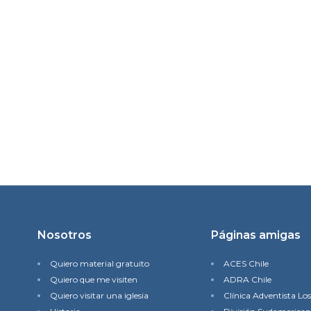
Nosotros
Páginas amigas
Quiero material gratuito
ACES Chile
Quiero que me visiten
ADRA Chile
Quiero visitar una iglesia
Clínica Adventista Lo