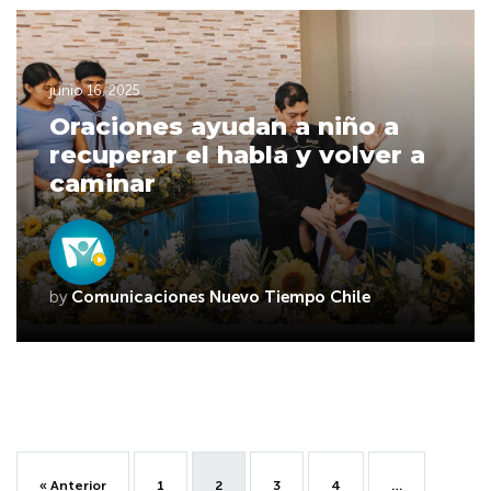
junio 16, 2025
Oraciones ayudan a niño a
recuperar el habla y volver a
caminar
by
Comunicaciones Nuevo Tiempo Chile
« Anterior
1
2
3
4
…