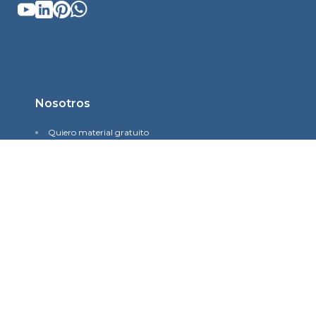
Nosotros
Quiero material gratuito
Quiero que me visiten
Quiero visitar una iglesia
Historia
Misión y visión
Quiénes somos
Contacto
Política de Privacidad