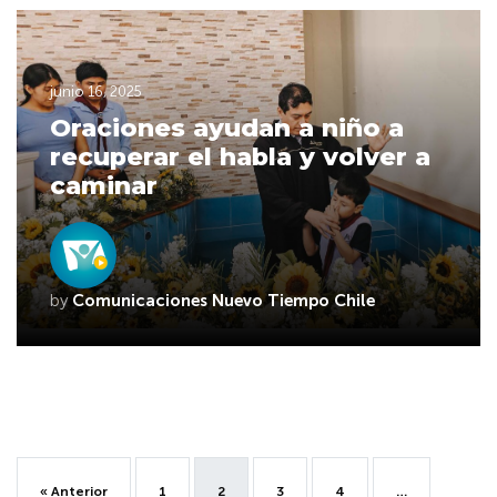
junio 16, 2025
Oraciones ayudan a niño a
recuperar el habla y volver a
caminar
by
Comunicaciones Nuevo Tiempo Chile
« Anterior
1
2
3
4
…