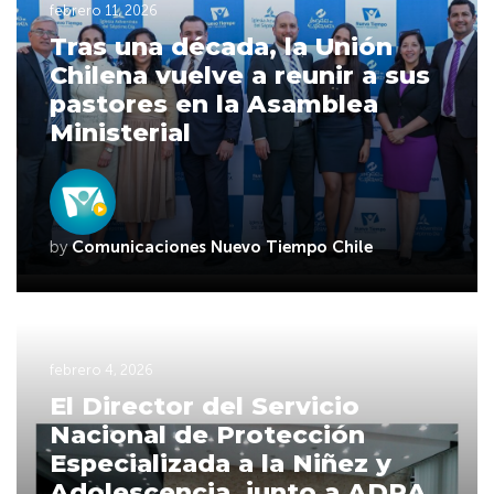
febrero 11, 2026
Tras una década, la Unión
Chilena vuelve a reunir a sus
pastores en la Asamblea
Ministerial
by
Comunicaciones Nuevo Tiempo Chile
febrero 4, 2026
El Director del Servicio
Nacional de Protección
Especializada a la Niñez y
Adolescencia, junto a ADRA,