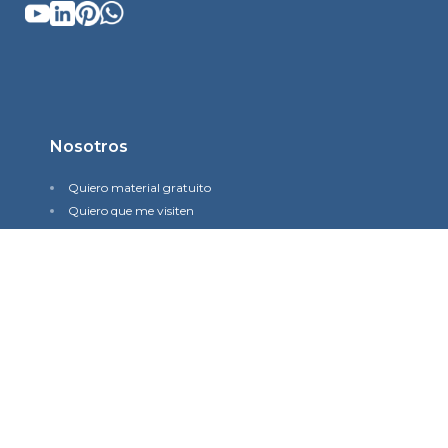
Nosotros
Quiero material gratuito
Quiero que me visiten
Quiero visitar una iglesia
Historia
Misión y visión
Quiénes somos
Contacto
Política de Privacidad