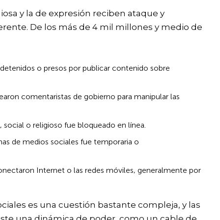
iosa y la de expresión reciben ataque y
iferente. De los más de 4 mil millones y medio de
n detenidos o presos por publicar contenido sobre
learon comentaristas de gobierno para manipular las
 social o religioso fue bloqueado en línea.
mas de medios sociales fue temporaria o
onectaron Internet o las redes móviles, generalmente por
sociales es una cuestión bastante compleja, y las
xiste una dinámica de poder, como un cable de