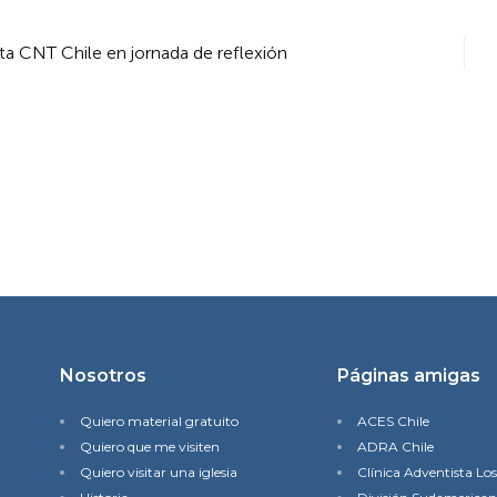
a CNT Chile en jornada de reflexión
Nosotros
Páginas amigas
Quiero material gratuito
ACES Chile
Quiero que me visiten
ADRA Chile
Quiero visitar una iglesia
Clínica Adventista Lo