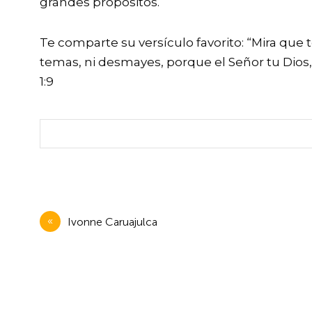
grandes propósitos.
Te comparte su versículo favorito: “Mira que 
temas, ni desmayes, porque el Señor tu Dios
1:9
Navegación
Ivonne Caruajulca
de
entradas