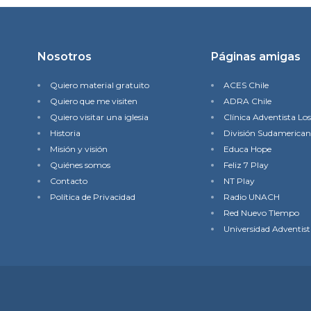
Nosotros
Páginas amigas
Quiero material gratuito
ACES Chile
Quiero que me visiten
ADRA Chile
Quiero visitar una iglesia
Clínica Adventista Lo
Historia
División Sudamerica
Misión y visión
Educa Hope
Quiénes somos
Feliz 7 Play
Contacto
NT Play
Política de Privacidad
Radio UNACH
Red Nuevo TIempo
Universidad Adventist