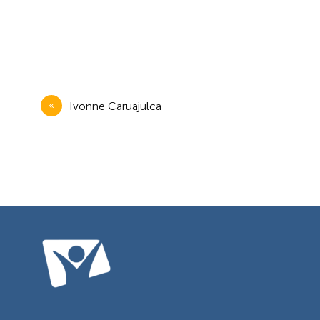
Navegación
Ivonne Caruajulca
de
entradas