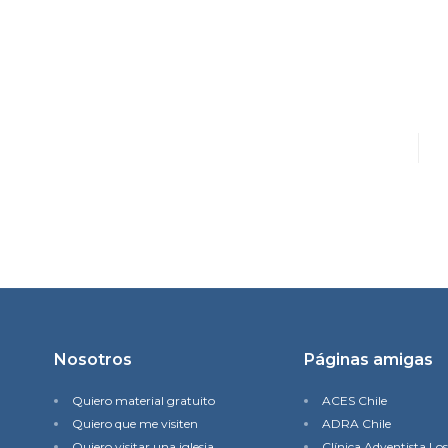
Nosotros
Páginas amigas
Quiero material gratuito
ACES Chile
Quiero que me visiten
ADRA Chile
Quiero visitar una iglesia
Clínica Adventista Lo