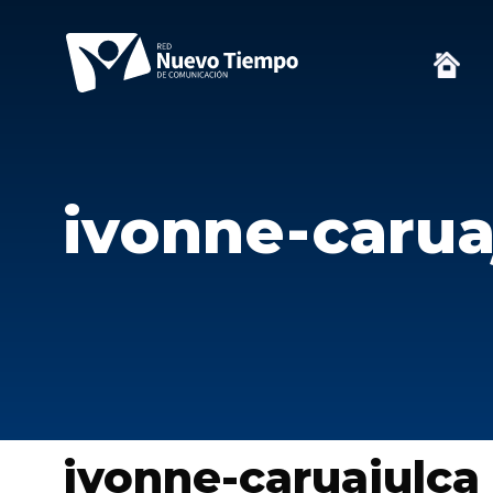
ivonne-carua
ivonne-caruajulca