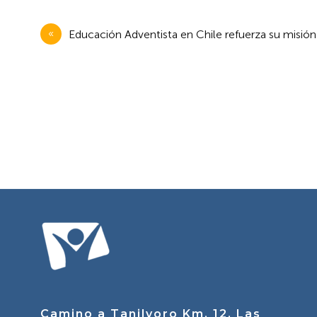
Navegación
Educación Adventista en Chile refuerza su misió
de
entradas
Camino a Tanilvoro Km. 12, Las