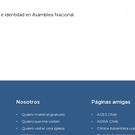
n e identidad en Asamblea Nacional
Nosotros
Páginas amigas
Quiero material gratuito
ACES Chile
Quiero que me visiten
ADRA Chile
Quiero visitar una iglesia
Clínica Adventista Lo