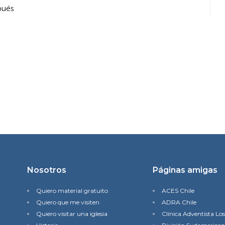
pués
Nosotros
Páginas amigas
Quiero material gratuito
ACES Chile
Quiero que me visiten
ADRA Chile
Quiero visitar una iglesia
Clínica Adventista Lo