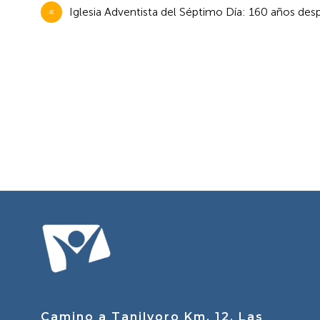
Navegación
Iglesia Adventista del Séptimo Día: 160 años des
de
entradas
Camino a Tanilvoro Km. 12, Las