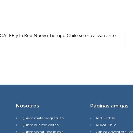
, CALEB y la Red Nuevo Tiempo Chile se movilizan ante
Nosotros
Páginas amigas
Quiero material gratuito
ACES Chile
Quiero que me visiten
ADRA Chile
Quiero visitar una iglesia
Clínica Adventista Lo