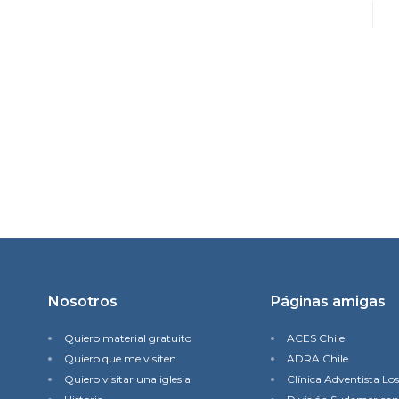
Nosotros
Páginas amigas
Quiero material gratuito
ACES Chile
Quiero que me visiten
ADRA Chile
Quiero visitar una iglesia
Clínica Adventista Lo