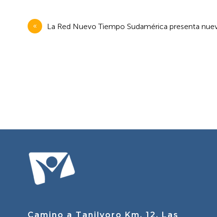
Navegación
La Red Nuevo Tiempo Sudamérica presenta nueva p
de
entradas
Camino a Tanilvoro Km. 12, Las