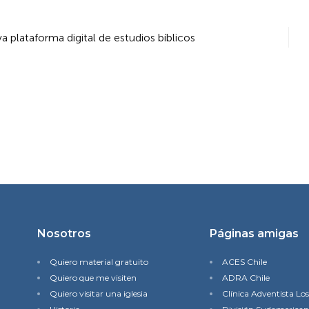
lataforma digital de estudios bíblicos
Nosotros
Páginas amigas
Quiero material gratuito
ACES Chile
Quiero que me visiten
ADRA Chile
Quiero visitar una iglesia
Clínica Adventista Lo