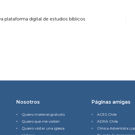
lataforma digital de estudios bíblicos
Nosotros
Páginas amigas
Quiero material gratuito
ACES Chile
Quiero que me visiten
ADRA Chile
Quiero visitar una iglesia
Clínica Adventista Lo