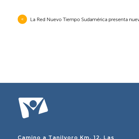
Navegación
La Red Nuevo Tiempo Sudamérica presenta nueva p
de
entradas
Camino a Tanilvoro Km. 12, Las