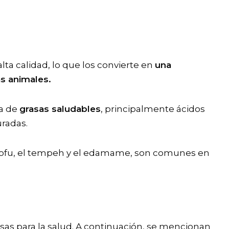
lta calidad, lo que los convierte en
una
as animales.
va de
grasas saludables
, principalmente ácidos
uradas.
l tofu, el tempeh y el edamame, son comunes en
sas para la salud. A continuación, se mencionan