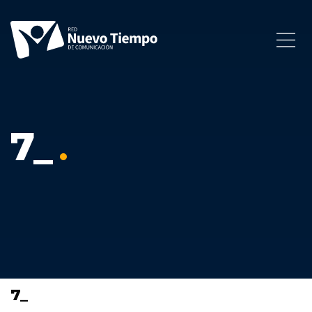
7_
7_