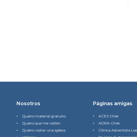
Nosotros
Páginas amigas
Quiero material gratuito
ACES Chile
Quiero que me visiten
ADRA Chile
Quiero visitar una iglesia
Clínica Adventista Lo