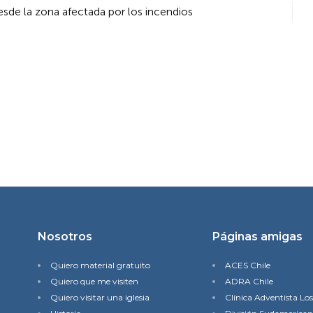
sde la zona afectada por los incendios
Nosotros
Páginas amigas
Quiero material gratuito
ACES Chile
Quiero que me visiten
ADRA Chile
Quiero visitar una iglesia
Clínica Adventista Lo