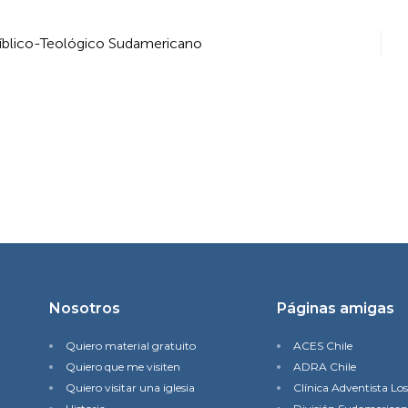
Bíblico-Teológico Sudamericano
Nosotros
Páginas amigas
Quiero material gratuito
ACES Chile
Quiero que me visiten
ADRA Chile
Quiero visitar una iglesia
Clínica Adventista Lo