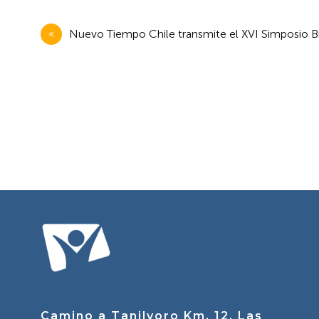
Navegación
Nuevo Tiempo Chile transmite el XVI Simposio 
de
entradas
Camino a Tanilvoro Km. 12, Las