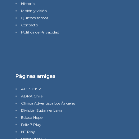
Historia
Misión y visión
Quiénes somos
Contacto
Política de Privacidad
Páginas amigas
ACES Chile
ADRA Chile
Clínica Adventista Los Ángeles
División Sudamericana
Educa Hope
Feliz 7 Play
NT Play
Radio UNACH