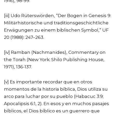
1916), 98-99.
[iii]
Udo Rüterswörden, “Der Bogen in Genesis 9:
Militärhistorische und traditionsgeschichtliche
Erwägungen zu einem biblischen Symbol,” UF
20 (1988): 247–263.
[iv]
Ramban (Nachmanides), Commentary on
the Torah (New York: Shilo Publishing House,
1971), 136-137.
[v]
Es importante recordar que en otros
momentos de la historia bíblica, Dios utiliza su
arco para luchar por su pueblo (Habacuc 3:9;
Apocalipsis 6:1, 2). En esos y en muchos pasajes
bíblicos, el Dios bíblico es un guerrero que