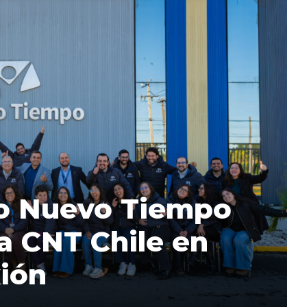
io Nuevo Tiempo
a CNT Chile en
xión