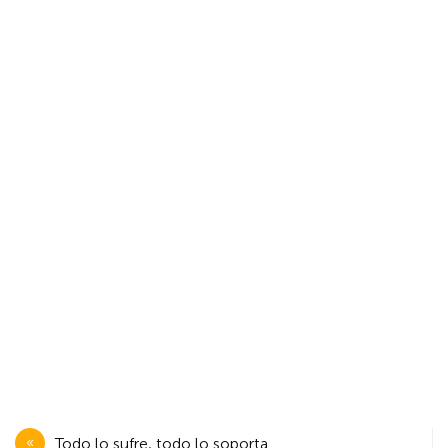
Navegación
Todo lo sufre, todo lo soporta