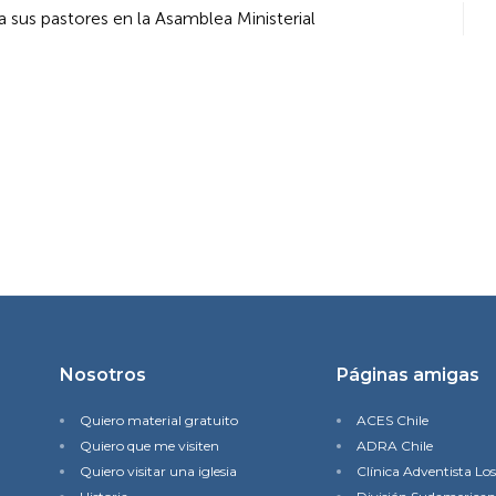
a sus pastores en la Asamblea Ministerial
Nosotros
Páginas amigas
Quiero material gratuito
ACES Chile
Quiero que me visiten
ADRA Chile
Quiero visitar una iglesia
Clínica Adventista Lo