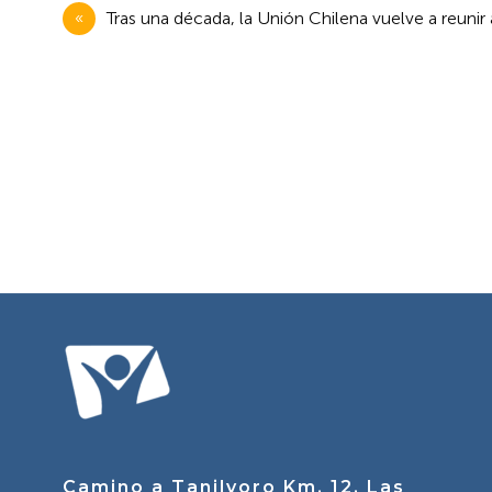
Navegación
Tras una década, la Unión Chilena vuelve a reunir 
de
entradas
Camino a Tanilvoro Km. 12, Las