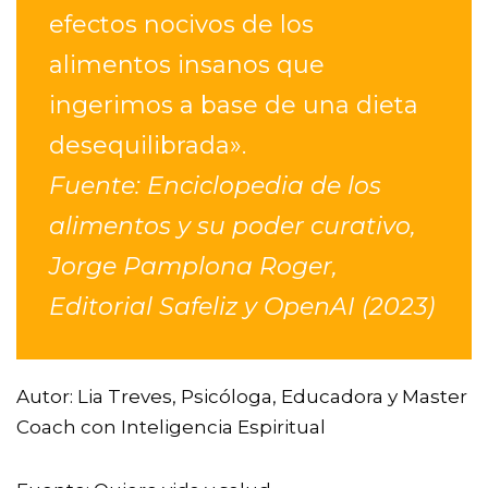
efectos nocivos de los
alimentos insanos que
ingerimos a base de una dieta
desequilibrada».
Fuente: Enciclopedia de los
alimentos y su poder curativo,
Jorge Pamplona Roger,
Editorial Safeliz y OpenAI (2023)
Autor: Lia Treves, Psicóloga, Educadora y Master
Coach con Inteligencia Espiritual