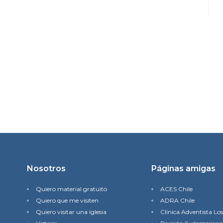
Nosotros
Páginas amigas
Quiero material gratuito
ACES Chile
Quiero que me visiten
ADRA Chile
Quiero visitar una iglesia
Clínica Adventista Lo