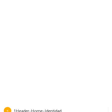
Navegación
1Header-Home-Identidad