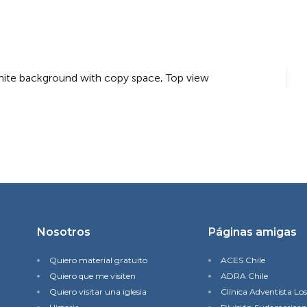
hite background with copy space, Top view
Nosotros
Páginas amigas
Quiero material gratuito
ACES Chile
Quiero que me visiten
ADRA Chile
Quiero visitar una iglesia
Clínica Adventista Lo