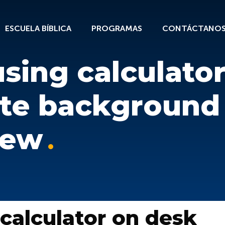
ESCUELA BÍBLICA
PROGRAMAS
CONTÁCTANO
sing calculato
ite background
iew
calculator on desk