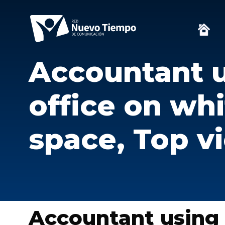
Accountant u
office on wh
space, Top v
Accountant using 