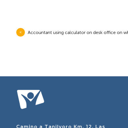
Navegación
Accountant using calculator on desk office on w
de
entradas
Camino a Tanilvoro Km. 12, Las