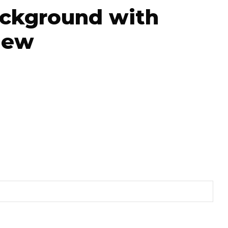
ackground with
iew