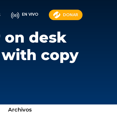
EN VIVO
S
DONAR
r on desk
 with copy
Archivos