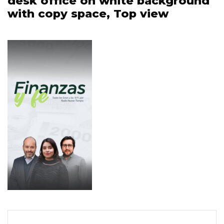
desk office on white background
with copy
with copy space, Top view
space, Top
view