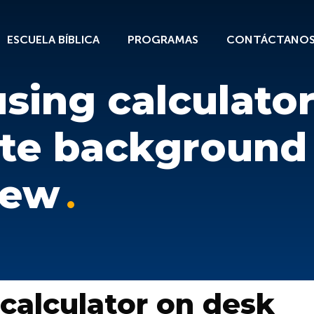
ESCUELA BÍBLICA
PROGRAMAS
CONTÁCTANO
sing calculato
ite background
iew
calculator on desk