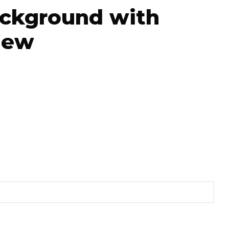
ackground with
iew