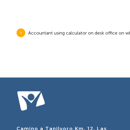
Navegación
Accountant using calculator on desk office on w
de
entradas
Camino a Tanilvoro Km. 12, Las