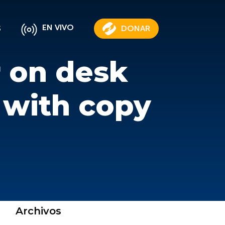
EN VIVO
S
DONAR
r on desk
 with copy
Archivos