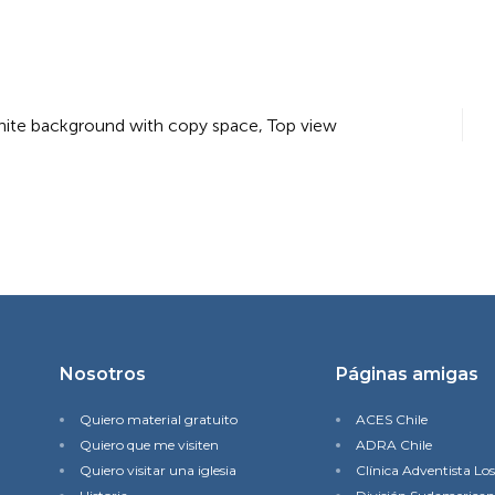
hite background with copy space, Top view
Nosotros
Páginas amigas
Quiero material gratuito
ACES Chile
Quiero que me visiten
ADRA Chile
Quiero visitar una iglesia
Clínica Adventista Lo