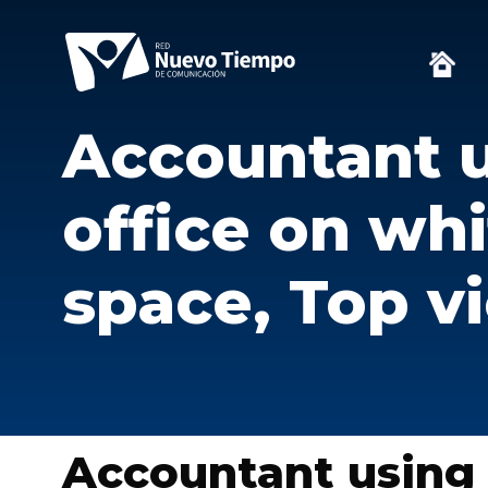
Accountant u
office on wh
space, Top v
Accountant using 