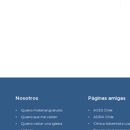
Nosotros
Páginas amigas
Quiero material gratuito
ACES Chile
Quiero que me visiten
ADRA Chile
Quiero visitar una iglesia
Clínica Adventista Lo