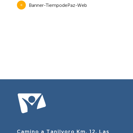
Navegación
Banner-TiempodePaz-Web
de
entradas
Camino a Tanilvoro Km. 12, Las