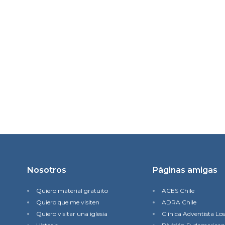
Nosotros
Páginas amigas
Quiero material gratuito
ACES Chile
Quiero que me visiten
ADRA Chile
Quiero visitar una iglesia
Clínica Adventista Lo