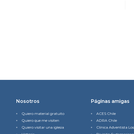
Nosotros
Páginas amigas
Quiero material gratuito
ACES Chile
Quiero que me visiten
ADRA Chile
Quiero visitar una iglesia
Clínica Adventista Lo