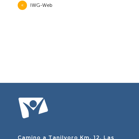
Navegación
IWG-Web
de
entradas
Camino a Tanilvoro Km. 12, Las