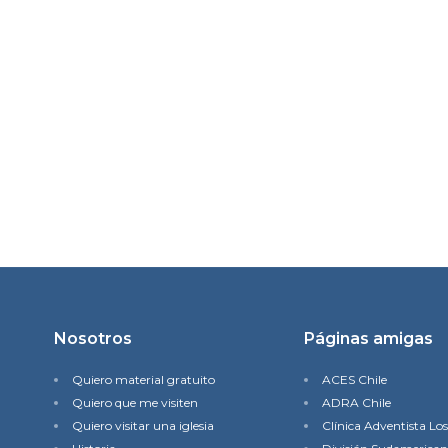
Nosotros
Páginas amigas
Quiero material gratuito
ACES Chile
Quiero que me visiten
ADRA Chile
Quiero visitar una iglesia
Clínica Adventista Lo