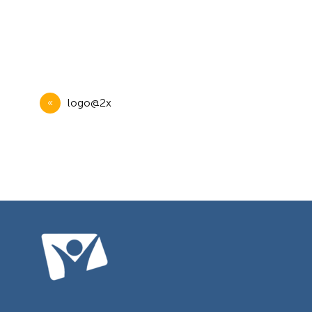
Navegación
logo@2x
de
entradas