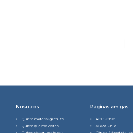
Nosotros
Páginas amigas
Quiero material gratuito
ACES Chile
Quiero que me visiten
ADRA Chile
Quiero visitar una iglesia
Clínica Adventista Lo