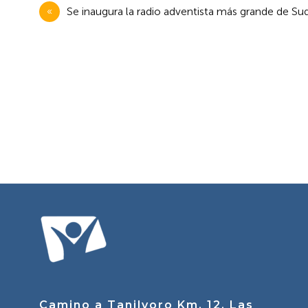
Navegación
Se inaugura la radio adventista más grande de 
de
entradas
Camino a Tanilvoro Km. 12, Las