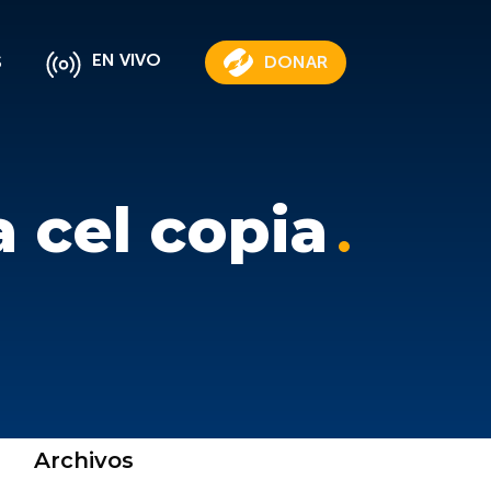
EN VIVO
S
DONAR
 cel copia
Archivos