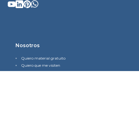
Nosotros
Quiero material gratuito
Quiero que me visiten
Quiero visitar una iglesia
Historia
Misión y visión
Quiénes somos
Contacto
Política de Privacidad